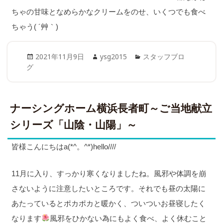
ちゃの甘味となめらかなクリームをのせ、いくつでも食べ
ちゃう( ´艸｀)
Posted
Author
Categories
2021年11月9日
ysg2015
スタッフブロ
on
グ
ナーシングホーム横浜長者町～ご当地献立
シリーズ「山陰・山陽」～
皆様こんにちはa(*^。^*)hello////
11月に入り、すっかり寒くなりましたね。風邪や体調を崩
さないように注意したいところです。それでも昼の太陽に
あたっているとポカポカと暖かく、ついついお昼寝したく
なります
風邪をひかない為にもよく食べ、よく休むこと