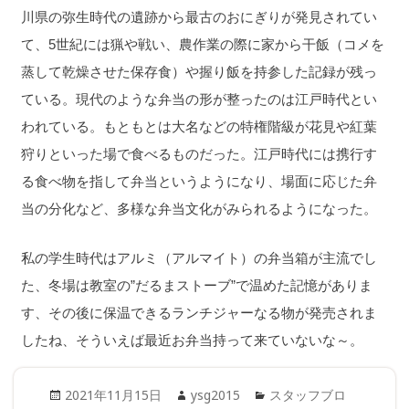
川県の弥生時代の遺跡から最古のおにぎりが発見されてい
て、5世紀には猟や戦い、農作業の際に家から干飯（コメを
蒸して乾燥させた保存食）や握り飯を持参した記録が残っ
ている。現代のような弁当の形が整ったのは江戸時代とい
われている。もともとは大名などの特権階級が花見や紅葉
狩りといった場で食べるものだった。江戸時代には携行す
る食べ物を指して弁当というようになり、場面に応じた弁
当の分化など、多様な弁当文化がみられるようになった。
私の学生時代はアルミ（アルマイト）の弁当箱が主流でし
た、冬場は教室の”だるまストーブ”で温めた記憶がありま
す、その後に保温できるランチジャーなる物が発売されま
したね、そういえば最近お弁当持って来ていないな～。
Posted
Author
Categories
2021年11月15日
ysg2015
スタッフブロ