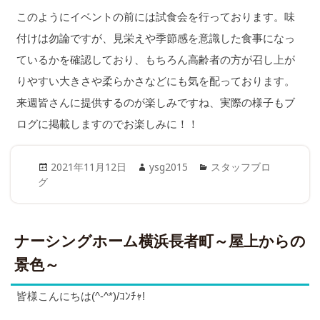
このようにイベントの前には試食会を行っております。味
付けは勿論ですが、見栄えや季節感を意識した食事になっ
ているかを確認しており、もちろん高齢者の方が召し上が
りやすい大きさや柔らかさなどにも気を配っております。
来週皆さんに提供するのが楽しみですね、実際の様子もブ
ログに掲載しますのでお楽しみに！！
Posted
Author
Categories
2021年11月12日
ysg2015
スタッフブロ
on
グ
ナーシングホーム横浜長者町～屋上からの
景色～
皆様こんにちは(^-^*)/ｺﾝﾁｬ!