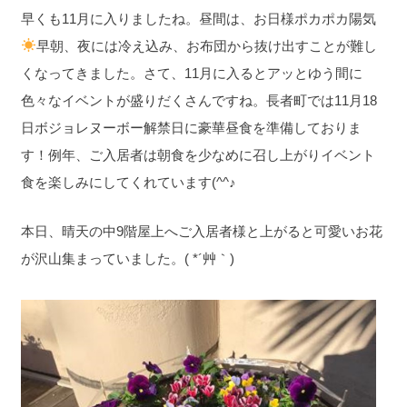
早くも11月に入りましたね。昼間は、お日様ポカポカ陽気
早朝、夜には冷え込み、お布団から抜け出すことが難し
くなってきました。さて、11月に入るとアッとゆう間に
色々なイベントが盛りだくさんですね。長者町では11月18
日ボジョレヌーボー解禁日に豪華昼食を準備しておりま
す！例年、ご入居者は朝食を少なめに召し上がりイベント
食を楽しみにしてくれています(^^♪
本日、晴天の中9階屋上へご入居者様と上がると可愛いお花
が沢山集まっていました。( *´艸｀)