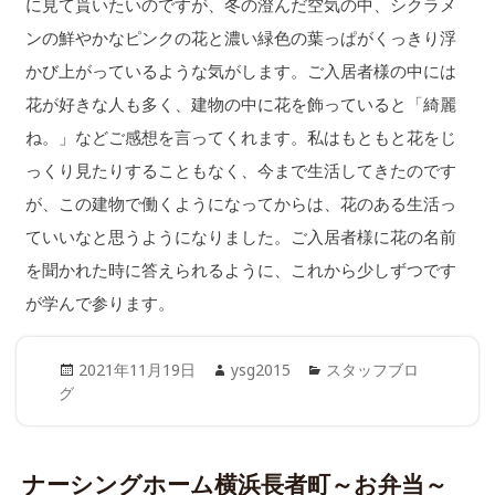
に見て貰いたいのですが、冬の澄んだ空気の中、シクラメ
ンの鮮やかなピンクの花と濃い緑色の葉っぱがくっきり浮
かび上がっているような気がします。ご入居者様の中には
花が好きな人も多く、建物の中に花を飾っていると「綺麗
ね。」などご感想を言ってくれます。私はもともと花をじ
っくり見たりすることもなく、今まで生活してきたのです
が、この建物で働くようになってからは、花のある生活っ
ていいなと思うようになりました。ご入居者様に花の名前
を聞かれた時に答えられるように、これから少しずつです
が学んで参ります。
Posted
Author
Categories
2021年11月19日
ysg2015
スタッフブロ
on
グ
ナーシングホーム横浜長者町～お弁当～