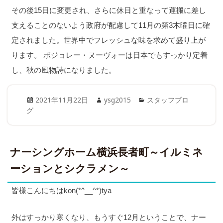
その後15日に変更され、さらに休日と重なって運搬に差し
支えることのないよう政府が配慮して11月の第3木曜日に確
定されました。世界中でフレッシュな味を求めて盛り上が
ります。 ボジョレー・ヌーヴォーは日本でもすっかり定着
し、秋の風物詩になりました。
Posted
Author
Categories
2021年11月22日
ysg2015
スタッフブロ
on
グ
ナーシングホーム横浜長者町～イルミネ
ーションとシクラメン～
皆様こんにちはkon(*^__^*)tya
外はすっかり寒くなり、もうすぐ12月ということで、ナー