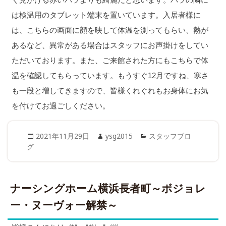
は検温用のタブレット端末を置いています。入居者様に
は、こちらの画面に顔を映して体温を測ってもらい、熱が
あるなど、異常がある場合はスタッフにお声掛けをしてい
ただいております。また、ご来館された方にもこちらで体
温を確認してもらっています。もうすぐ12月ですね、寒さ
も一段と増してきますので、皆様くれぐれもお身体にお気
を付けてお過ごしください。
Posted
Author
Categories
2021年11月29日
ysg2015
スタッフブロ
on
グ
ナーシングホーム横浜長者町～ボジョレ
ー・ヌーヴォー解禁～