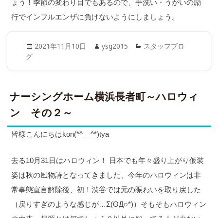
ょう！季節の変わり目でもあるので、手洗い・うがいの励
行でインフルエンザに負けないようにしましょう。
Posted
Author
Categories
2021年11月10日
ysg2015
スタッフブロ
on
グ
ナーシングホーム横浜長者町～ハロウィ
ン その２～
皆様こんにちはkon(*^__^*)tya
去る10月31日はハロウィン！ 日本でも年々盛り上がり仮装
姿は秋の風物詩となってきました、今年のハロウィンは非
常事態宣言解除後、初！渋谷では元の賑わいを取り戻した
（戻りすぎのような感じが…Σ(ОД○*)）そもそもハロウィン