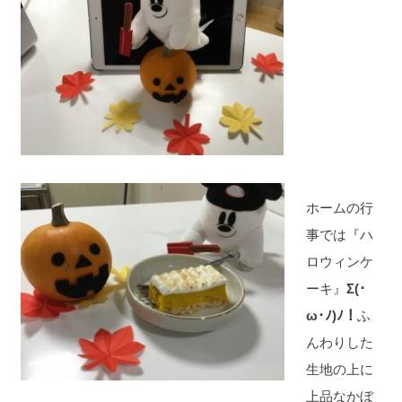
ホームの行
事では『ハ
ロウィンケ
ーキ』
Σ(･
ω･ﾉ)ﾉ！
ふ
んわりした
生地の上に
上品なかぼ