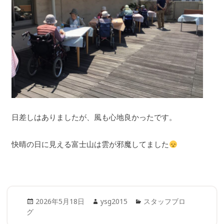
日差しはありましたが、風も心地良かったです。
快晴の日に見える富士山は雲が邪魔してました
Posted
Author
Categories
2026年5月18日
ysg2015
スタッフブロ
on
グ