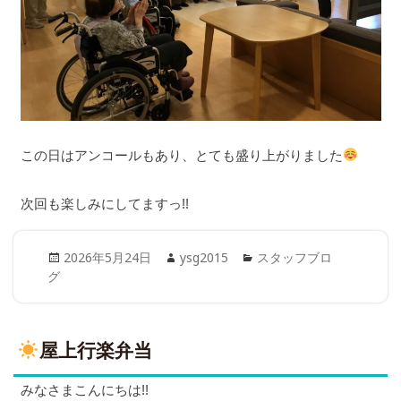
この日はアンコールもあり、とても盛り上がりました
次回も楽しみにしてますっ!!
Posted
Author
Categories
2026年5月24日
ysg2015
スタッフブロ
on
グ
屋上行楽弁当
みなさまこんにちは!!