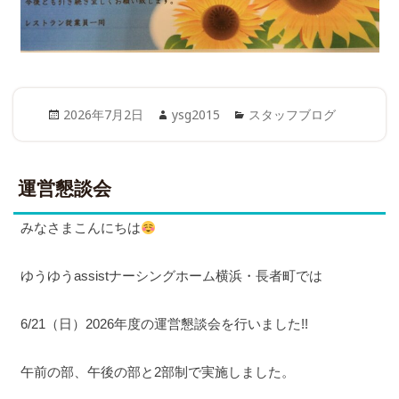
Posted
Author
Categories
2026年7月2日
ysg2015
スタッフブログ
on
運営懇談会
みなさまこんにちは
ゆうゆうassistナーシングホーム横浜・長者町では
6/21（日）2026年度の運営懇談会を行いました!!
午前の部、午後の部と2部制で実施しました。