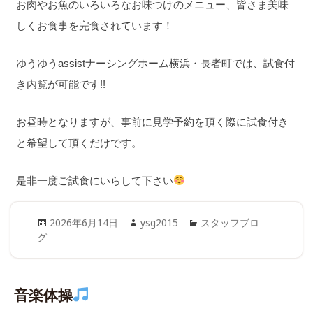
お肉やお魚のいろいろなお味つけのメニュー、皆さま美味
しくお食事を完食されています！
ゆうゆうassistナーシングホーム横浜・長者町では、試食付
き内覧が可能です!!
お昼時となりますが、事前に見学予約を頂く際に試食付き
と希望して頂くだけです。
是非一度ご試食にいらして下さい
Posted
Author
Categories
2026年6月14日
ysg2015
スタッフブロ
on
グ
音楽体操