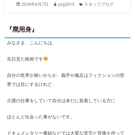
Posted
Author
Categories
2026年6月7日
ysg2015
スタッフブログ
on
『廃用身』
みなさま、こんにちは。
先日見た映画です
自分の世界が狭いからか、義手や義足はフィクションの世
界では目にするけれど、
介護の仕事をしていて自分は未だに装着している方に
ほとんど出会った事がないです。
ドキュメンタリー番組などでは大変な苦労と苦痛を伴って