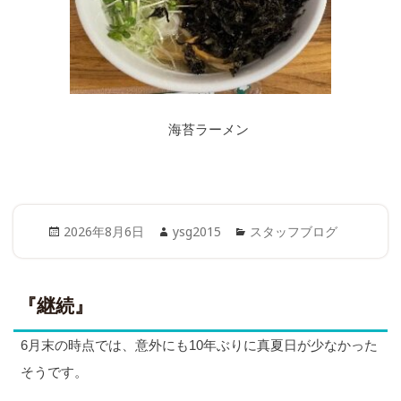
海苔ラーメン
Posted
Author
Categories
2026年8月6日
ysg2015
スタッフブログ
on
『継続』
6月末の時点では、意外にも10年ぶりに真夏日が少なかった
そうです。