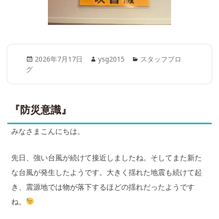
Posted
Author
Categories
2026年7月17日
ysg2015
スタッフブロ
on
グ
『防災意識』
みなさまこんにちは。
先日、強い台風が続けて接近しましたね。そしてまた新た
な台風が発生したようです。大きく揺れた地震も続けて起
き、震源地では物が落下するほどの揺れだったようです
ね。