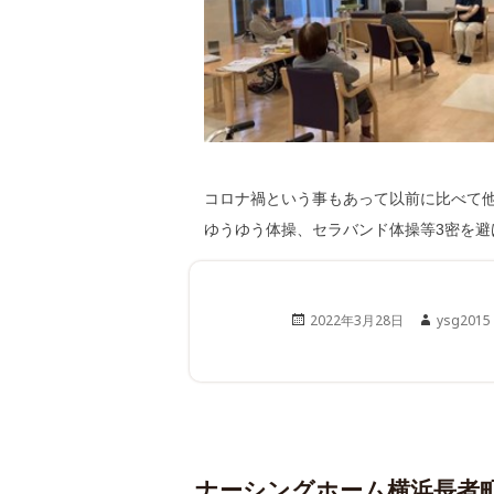
コロナ禍という事もあって以前に比べて
ゆうゆう体操、セラバンド体操等3密を
Posted
Author
2022年3月28日
ysg2015
on
ナーシングホーム横浜長者