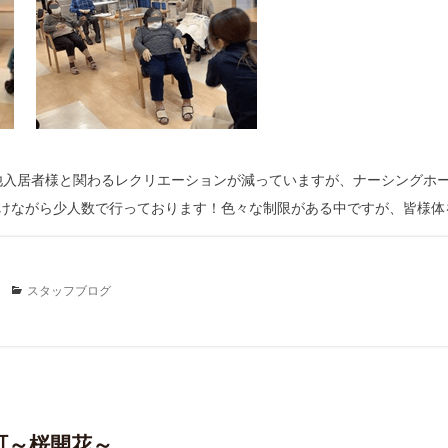
他入居者様と関わるレクリエーションが減っていますが、ナーシングホ
避けながら少人数で行っております！色々な制限がある中ですが、皆様体
Categories
スタッフブログ
町～桜開花～