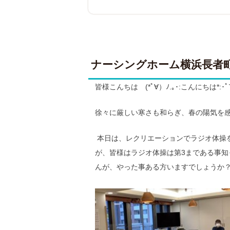
ナーシングホーム横浜長者
皆様こんちは (*ﾟ∀）ﾉ.｡･:こんにちは*:･ﾟ`☆､
徐々に厳しい寒さも和らぎ、春の陽気を
本日は、レクリエーションでラジオ体操
が、皆様はラジオ体操は第3まである事知
んが、やった事ある方いますでしょうか