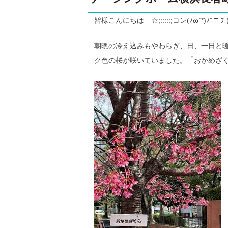
皆様こんにちは ☆;:::::;コン(ﾉω`*)ﾉ”ニチ(*つ
朝晩の冷え込みもやわらぎ、日、一日と
ク色の桜が咲いていました。「おかめざ