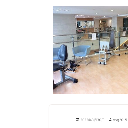
Posted
Author
2022年3月30日
ysg2015
on