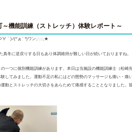
町～機能訓練（ストレッチ）体験レポート～
｀)ﾉ(*´д｀*)ワン;:::::;★
また真冬に逆戻りする日もあり体調維持が難しい日が続いておりますね。
りの一つに個別機能訓練があります。本日は当施設の機能訓練士（松崎先
体験してみました。運動不足の私にはどの態勢のマッサージも痛い・痛
の運動とストレッチの大切さをあらためて痛感することとなりました。