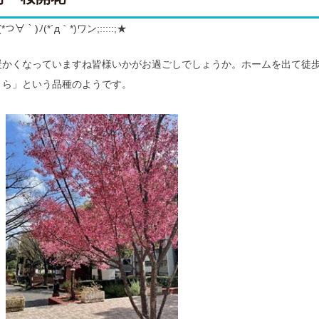
∀｀)ﾉ(*´д｀*)ワン;:::::;★
暖かくなっていますね皆様いかがお過ごしでしょうか。ホームを出て徒
くら」という品種のようです。