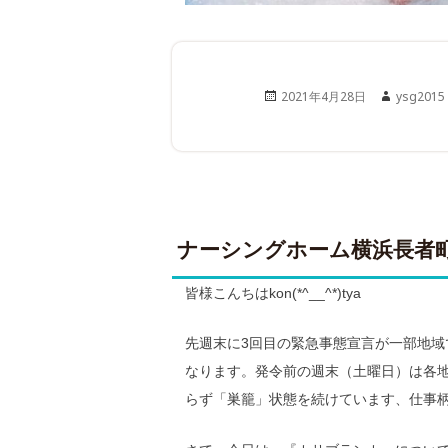
Posted
Author
2021年4月28日
ysg2015
on
ナーシングホーム横浜長者
皆様こんちはkon(*^__^*)tya
先週末に3回目の緊急事態宣言が一部地域
なります。発令前の週末（土曜日）は各
らず「巣籠」状態を続けています、仕事