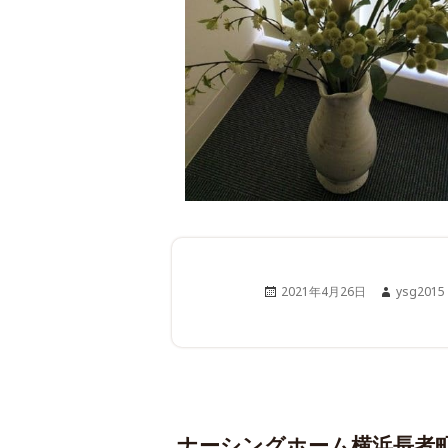
Posted
Author
2021年4月26日
ysg2015
on
ナーシングホーム横浜長者