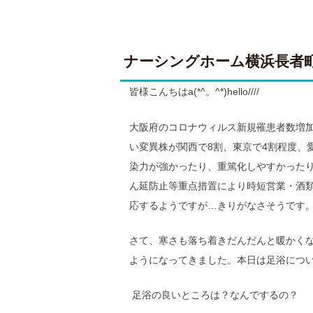
ナーシングホーム横浜長者
皆様こんちはa(*^。^*)hello////
大阪府のコロナウィルス新規罹患者数増
い変異株が関西で8割、東京で4割程度、
染力が強かったり、重篤化しやすかった
ん延防止等重点措置により時短営業・酒
応するようですが…きりがなさそうです
さて、寒さも落ち着きだんだんと暖かく
ようになってきました。本日は足浴につ
足浴の良いところは？なんでするの？