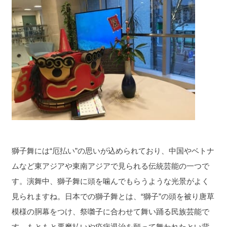
獅子舞には“厄払い”の思いが込められており、中国やベトナ
ムなど東アジアや東南アジアで見られる伝統芸能の一つで
す。演舞中、獅子舞に頭を噛んでもらうような光景がよく
見られますね。日本での獅子舞とは、“獅子”の頭を被り唐草
模様の胴幕をつけ、祭囃子に合わせて舞い踊る民族芸能で
す。もともと悪魔払いや疫病退治を願って舞われたとい背