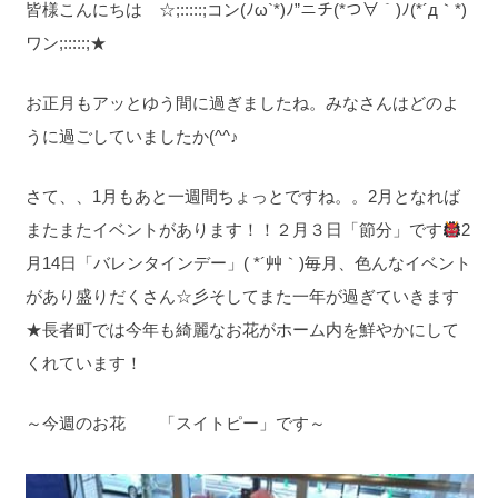
皆様こんにちは ☆;:::::;コン(ﾉω`*)ﾉ”ニチ(*つ∀｀)ﾉ(*´д｀*)
ワン;:::::;★
お正月もアッとゆう間に過ぎましたね。みなさんはどのよ
うに過ごしていましたか(^^♪
さて、、1月もあと一週間ちょっとですね。。2月となれば
またまたイベントがあります！！２月３日「節分」です
2
月14日「バレンタインデー」( *´艸｀)毎月、色んなイベント
があり盛りだくさん☆彡そしてまた一年が過ぎていきます
★長者町では今年も綺麗なお花がホーム内を鮮やかにして
くれています！
～今週のお花 「スイトピー」です～