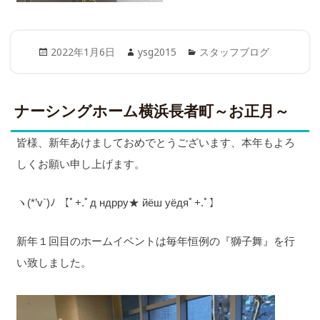
Posted
Author
Categories
2022年1月6日
ysg2015
スタッフブログ
on
ナーシングホーム横浜長者町～お正月～
皆様、新年あけましておめでとうございます、本年もよろ
しくお願い申し上げます。
ヽ(*’v`)ﾉ 【ﾟ+.ﾟд ндрру★ йёш уёдяﾟ+.ﾟ】
新年１回目のホームイベントは毎年恒例の『獅子舞』を行
い致しました。