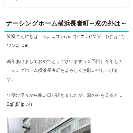
ナーシングホーム横浜長者町～窓の外は～
皆様こんにちは ☆;:::::;コン(ﾉω`*)ﾉ”ニチ(*つ∀｀)ﾉ(*´д｀*)
ワン;:::::;★
新年あけましておめでとうございます（２回目）今年もナ
ーシングホーム横浜長者町をよろしくお願い申し上げま
す。
年明け早々から寒い日が続きましたが、窓の外を見ると…
Σq|ﾟДﾟ|p ﾜｵｫ