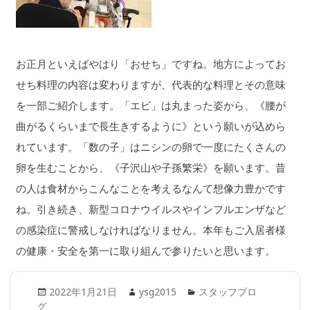
お正月といえばやはり「おせち」ですね。地方によってお
せち料理の内容は変わりますが、代表的な料理とその意味
を一部ご紹介します。「エビ」は丸まった姿から、《腰が
曲がるくらいまで長生きするように》という願いが込めら
れています。「数の子」はニシンの卵で一度にたくさんの
卵を生むことから、《子沢山や子孫繁栄》を願います。昔
の人は食材からこんなことを考えるなんて想像力豊かです
ね。引き続き、新型コロナウイルスやインフルエンザなど
の感染症に警戒しなければなりません。本年もご入居者様
の健康・安全を第一に取り組んで参りたいと思います。
Posted
Author
Categories
2022年1月21日
ysg2015
スタッフブロ
on
グ