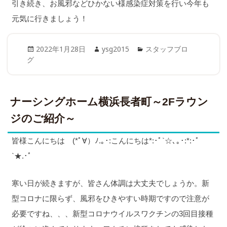
引き続き、お風邪などひかない様感染症対策を行い今年も
元気に行きましょう！
Posted
Author
Categories
2022年1月28日
ysg2015
スタッフブロ
on
グ
ナーシングホーム横浜長者町～2Fラウン
ジのご紹介～
皆様こんにちは (*ﾟ∀）ﾉ.｡･:こんにちは*:･ﾟ`☆､｡･:*:･ﾟ
`★.･ﾟ
寒い日が続きますが、皆さん体調は大丈夫でしょうか。新
型コロナに限らず、風邪をひきやすい時期ですので注意が
必要ですね、、、新型コロナウイルスワクチンの3回目接種