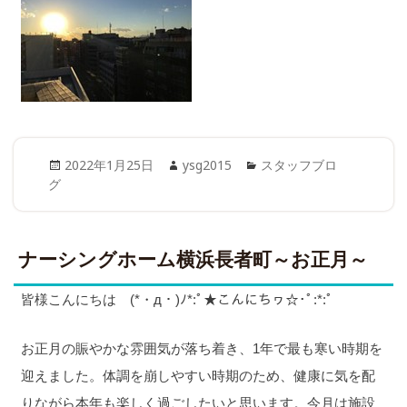
Posted
Author
Categories
2022年1月25日
ysg2015
スタッフブロ
on
グ
ナーシングホーム横浜長者町～お正月～
皆様こんにちは (*・д・)ﾉ*:ﾟ★こんにちヮ☆･ﾟ:*:ﾟ
お正月の賑やかな雰囲気が落ち着き、1年で最も寒い時期を
迎えました。体調を崩しやすい時期のため、健康に気を配
りながら本年も楽しく過ごしたいと思います。今月は施設