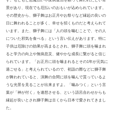
景があり、現在でも厄払いのおもいが込められています。
その歴史から、獅子舞はお正月やお祭りなど縁起の良いの
日に舞われることが多く、幸せを招くものだと考えられて
います。また、獅子舞には「人の頭を噛むことで、その人
についた邪気を食べる」という言い伝えがあります。特に
子供は厄除けの効果が高まるとされ、獅子舞に頭を噛まれ
ると学力の向上や無病息災、健やかな成長に繋がると信じ
られています。「お正月に頭を噛まれるとその1年が元気に
過ごせる」と考えられているので、初詣の際などに獅子舞
が舞われていると、演舞の合間に頭を噛んで貰っているよ
うな光景を見ることが出来ますよ。「噛みつく」という言
葉が「神が付く」を連想させる、という語呂合わせからも
縁起が良いとされ獅子舞は古くから日本で愛されてきまし
た。