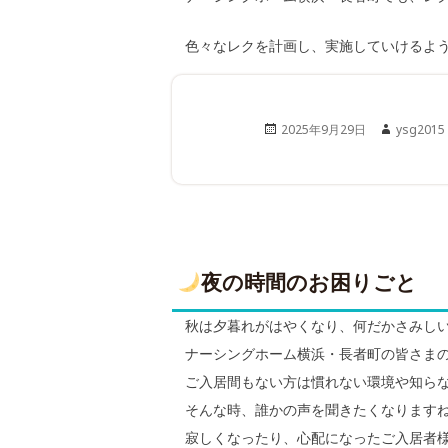
色々なレクを計画し、実施していけるよ
Posted
Author
2025年9月29日
ysg2015
on
夜の時間のお困りごと
秋は夕暮れがはやくなり、何だかさみし
ナーシングホーム横浜・長者町の皆さま
ご入居間もない方は慣れない環境や知ら
そんな時、誰かの声を聞きたくなります
寂しくなったり、心配になったご入居者