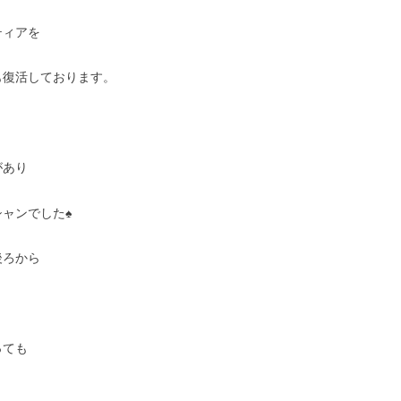
ティアを
も復活しております。
があり
ャンでした♠
後ろから
っても