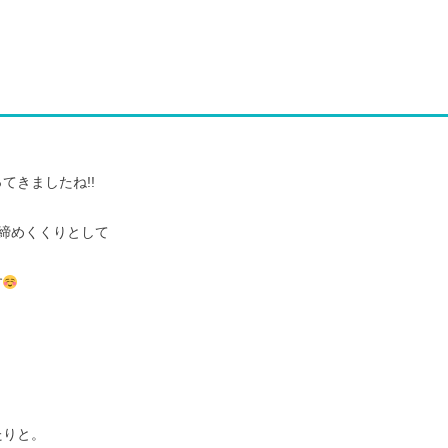
てきましたね!!
締めくくりとして
す
たりと。