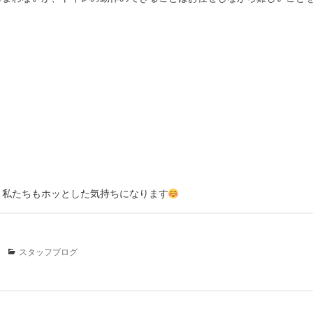
、私たちもホッとした気持ちになります
Categories
スタッフブログ