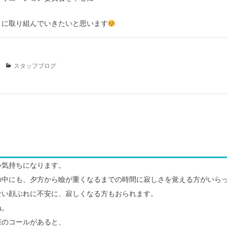
うに取り組んでいきたいと思います
Categories
スタッフブログ
い気持ちになります。
の中にも、夕方から瞼が重くなるまでの時間に寂しさを覚える方がいら
ない顔ぶれに不安に、寂しくなる方もおられます。
ね。
様のコールがあると、