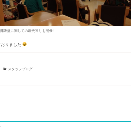
郷隆盛に関しての歴史巡りを開催!!
おりました
Categories
スタッフブログ
会