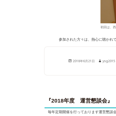
初回は、西
参加された方々は、熱心に聴かれて
Posted
Author
2018年6月21日
ysg2015
on
『2018年度 運営懇談会』
毎年定期開催を行っております運営懇談