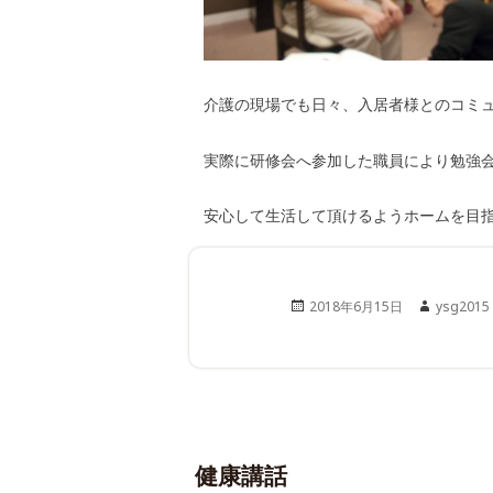
介護の現場でも日々、入居者様とのコミ
実際に研修会へ参加した職員により勉強
安心して生活して頂けるようホームを目
Posted
Author
2018年6月15日
ysg2015
on
健康講話