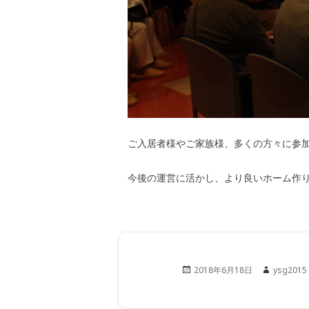
ご入居者様やご家族様、多くの方々に参
今後の運営に活かし、より良いホーム作り
Posted
Author
2018年6月18日
ysg2015
on