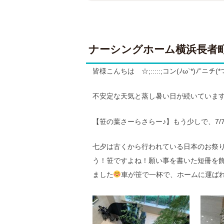
ナーシングホーム横浜長者
皆様こんちは ☆;:::::;コン(ﾉω`*)ﾉ”ニチ(*つ∀
不安定な天気と蒸し暑い日が続いていま
【笹の葉さーらさらー♪】もう少しで、7/
七夕は古くから行われている日本のお祭
う！笹ですよね！願い事を書いた短冊を
ました
車が笹で一杯で、ホームに運ばれ