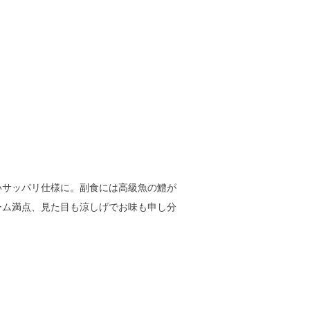
いサッパリ仕様に。副食には高級魚の鱧が
ーム満点、見た目も涼しげでお味も申し分