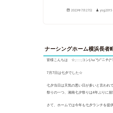
Posted
Author
2023年7月27日
ysg2015
on
ナーシングホーム横浜長者
皆様こんちは ☆;:::::;コン(ﾉω`*)ﾉ”ニチ(*つ∀
7月7日は七夕でした☆
七夕当日は天気の悪い日が多いと言われ
祭りの一つ、湘南七夕祭りは4年ぶりに
さて、ホームでは今年も七夕ランチを提