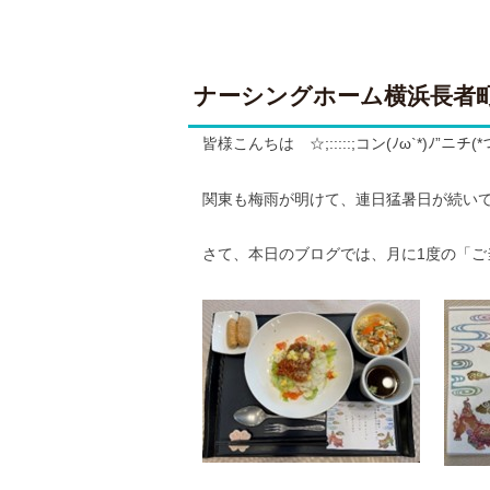
ナーシングホーム横浜長者
皆様こんちは ☆;:::::;コン(ﾉω`*)ﾉ”ニチ(*つ∀
関東も梅雨が明けて、連日猛暑日が続い
さて、本日のブログでは、月に1度の「ご