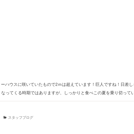
ィーハウスに咲いていたもので2ｍは超えています！巨人ですね！日差し
くなってくる時期ではありますが、しっかりと食べこの夏を乗り切って
Categories
スタッフブログ