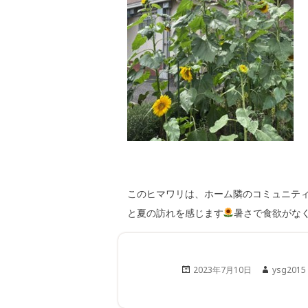
このヒマワリは、ホーム隣のコミュニテ
と夏の訪れを感じます
暑さで食欲がな
Posted
Author
2023年7月10日
ysg2015
on