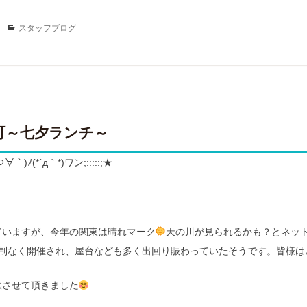
Categories
スタッフブログ
町～七夕ランチ～
｀)ﾉ(*´д｀*)ワン;:::::;★
ていますが、今年の関東は晴れマーク
天の川が見られるかも？とネッ
規制なく開催され、屋台なども多く出回り賑わっていたそうです。皆様は
供させて頂きました