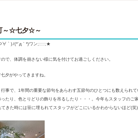
町～☆七夕☆～
｀)ﾉ(*´д｀*)ワン;:::::;★
すので、体調を崩さない様に気を付けてお過ごしください。
7七夕がやってきますね。
り行事で、1年間の重要な節句をあらわす五節句のひとつにも数えられて
飾ったり、色とりどりの飾りを吊るしたり・・・。今年もスタッフのご
てきた時には笹に埋もれてスタッフがどこにいるかわからないほど(笑