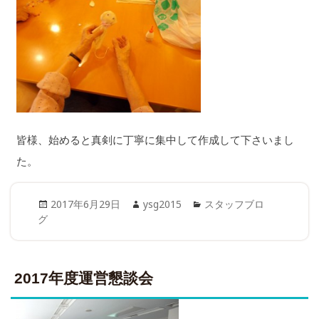
皆様、始めると真剣に丁寧に集中して作成して下さいまし
た。
Posted
Author
Categories
2017年6月29日
ysg2015
スタッフブロ
on
グ
2017年度運営懇談会