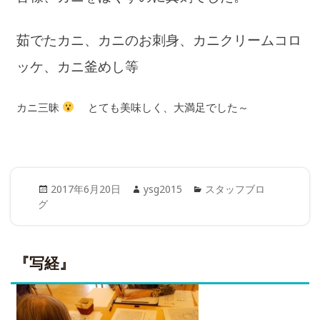
茹でたカニ、カニのお刺身、カニクリームコロ
ッケ、カニ釜めし等
カニ三昧
とても美味しく、大満足でした～
Posted
Author
Categories
2017年6月20日
ysg2015
スタッフブロ
on
グ
『写経』