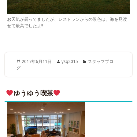
お天気が曇ってましたが、レストランからの景色は、海を見渡
せて最高でしたよ!!
Posted
Author
Categories
2017年6月11日
ysg2015
スタッフブロ
on
グ
ゆうゆう喫茶