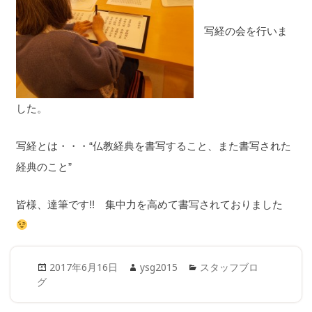
写経の会を行いま
した。
写経とは・・・“仏教経典を書写すること、また書写された
経典のこと”
皆様、達筆です!! 集中力を高めて書写されておりました
Posted
Author
Categories
2017年6月16日
ysg2015
スタッフブロ
on
グ