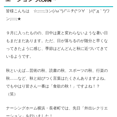
皆様こんちは ☆;:::::;コン(ﾉω`*)ﾉ”ニチ(*つ∀｀)ﾉ(*´д｀*)ワ
ン;:::::;★
９月に入ったものの、日中は夏と変わらないような暑い日
もまだまだあります。ただ、日が落ちるのが随分と早くな
ってきたように感じ、季節はどんどんと秋に近づいてきて
いるようです。
秋といえば…芸術の秋、読書の秋、スポーツの秋、行楽の
秋……など、秋と結びつく言葉はたくさんありますよね。
でもやはり皆さん一番は「食欲の秋！」ですよね！？
（笑）
ナーシングホーム横浜・長者町では、先日「外出レクリエ
ーション」を行いました！