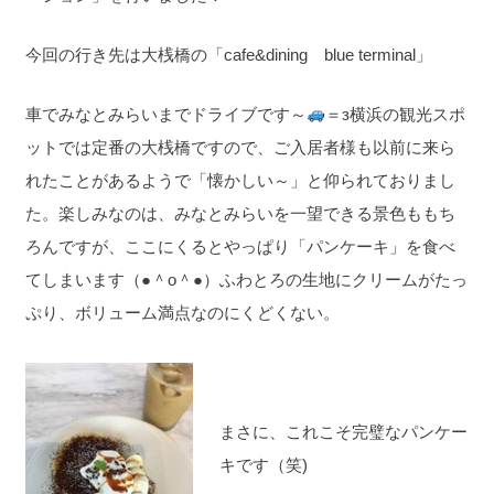
今回の行き先は大桟橋の「cafe&dining blue terminal」
車でみなとみらいまでドライブです～
＝з横浜の観光スポ
ットでは定番の大桟橋ですので、ご入居者様も以前に来ら
れたことがあるようで「懐かしい～」と仰られておりまし
た。楽しみなのは、みなとみらいを一望できる景色ももち
ろんですが、ここにくるとやっぱり「パンケーキ」を食べ
てしまいます（●＾o＾●）ふわとろの生地にクリームがたっ
ぷり、ボリューム満点なのにくどくない。
まさに、これこそ完璧なパンケー
キです（笑)