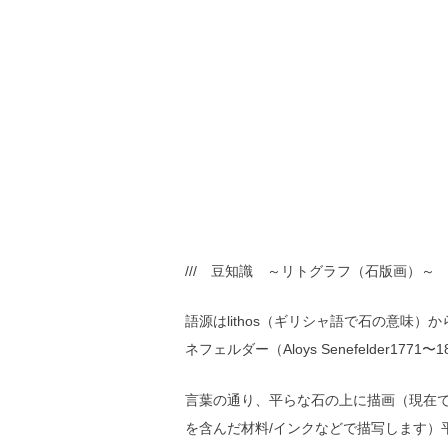
/// 豆知識 ～リトグラフ（石版画）～ /
語源はlithos（ギリシャ語で石の意味
ネフェルダー（Aloys Senefelder1
言葉の通り、平らな石の上に描画（現在
を含んだ材料/インクなどで描写します）