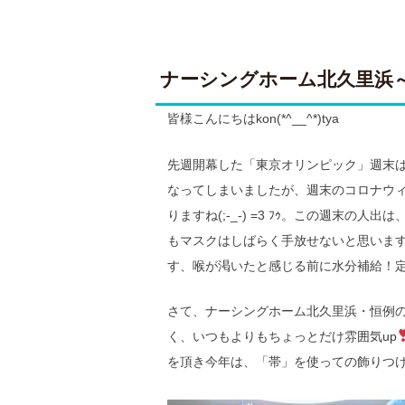
ナーシングホーム北久里浜
皆様こんにちはkon(*^__^*)tya
先週開幕した「東京オリンピック」週末
なってしまいましたが、週末のコロナウ
りますね(;-_-) =3 ﾌｩ。この週
もマスクはしばらく手放せないと思いま
す、喉が渇いたと感じる前に水分補給！
さて、ナーシングホーム北久里浜・恒例の
く、いつもよりもちょっとだけ雰囲気up
を頂き今年は、「帯」を使っての飾りつ