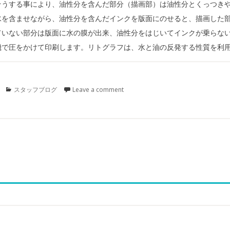
そうする事により、油性分を含んだ部分（描画部）は油性分とくっつき
水を含ませながら、油性分を含んだインクを版面にのせると、描画した
ていない部分は版面に水の膜が出来、油性分をはじいてインクが乗らな
機で圧をかけて印刷します。リトグラフは、水と油の反発する性質を利
Categories
スタッフブログ
Leave a comment