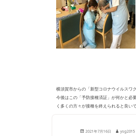
横須賀市からの「新型コロナウイルスワク
今後はこの「予防接種済証」が何かと必要
く多くの方々が接種を終えられると良い
Posted
Author
2021年7月16日
ysg2015