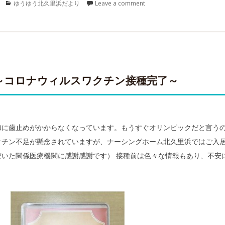
Categories
ゆうゆう北久里浜だより
Leave a comment
～コロナウィルスワクチン接種完了～
加に歯止めがかからなくなっています。もうすぐオリンピックだと言う
チン不足が懸念されていますが、ナーシングホーム北久里浜ではご入居
いた関係医療機関に感謝感謝です） 接種前は色々な情報もあり、不安