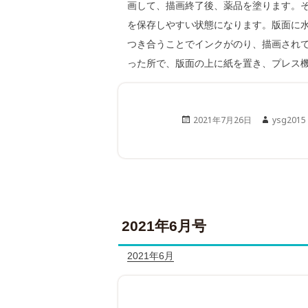
画して、描画終了後、薬品を塗ります。
を保存しやすい状態になります。版面に
つき合うことでインクがのり、描画され
った所で、版面の上に紙を置き、プレス
Posted
Author
2021年7月26日
ysg2015
on
2021年6月号
2021年6月