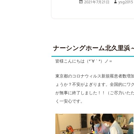
Posted
Author
2021年7月21日
ysg2015
on
ナーシングホーム北久里浜
皆様こんにちは（*´∀｀*）ノ＝
東京都のコロナウィルス新規罹患者数増
ょうか？不安がよぎります。全国的にワク
が無事に終了しました！！（ご尽力いただ
く一安心です。