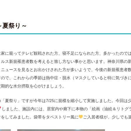
～夏祭り～
は家に籠ってテレビ観戦された方、寝不足になられた方、多かったので
ィルス新規罹患者数を考えると致し方ない事かと思います。神奈川県の
末の人出は、ニュースを見るとお出かけされた方が多いようで、今後の新規罹
すので、これからの季節は熱中症・脱水（マスクしていると特に気づき
定期的な水分摂取を心がけましょう。
「夏祭り」ですが今年は7/25に規模を縮小して実施しました。今回は
しました、施設内には、居室内や廊下に本物の「絵画（油絵＆リトグ
けをしてみました。袋帯をタペストリー風に
ご入居者様が、少しでも