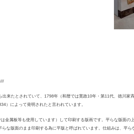
//
）から出来たとされていて、1798年（和暦では寛政10年・第11代、徳川
771〜1834）によって発明されたと言われています。
では金属板等も使用しています）して印刷する版画です。平らな版面の
平らな版面のまま印刷する為に平版と呼ばれています。仕組みは、平ら