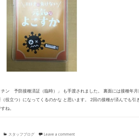
チン 予防接種済証（臨時）」 も手渡されました。 裏面には接種年
（役立つ）になってくるのかな と思います。 2回の接種が済んでも引
ですね。
Categories
スタッフブログ
Leave a comment