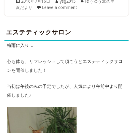
Posted
Author
Categories
2016年7月16日
ysg2015
ゆうゆう北久里
on
浜だより
Leave a comment
エステティックサロン
梅雨に入り…
心も体も、リフレッシュして頂こうとエステティックサロ
ンを開催しました！
当初は午後のみの予定でしたが、人気により午前中より開
催しました♪