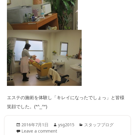
エステの施術を体験し「キレイになったでしょっ」と皆様
笑顔でした。(*^_^*)
Posted
Author
Categories
2016年7月1日
ysg2015
スタッフブログ
on
Leave a comment