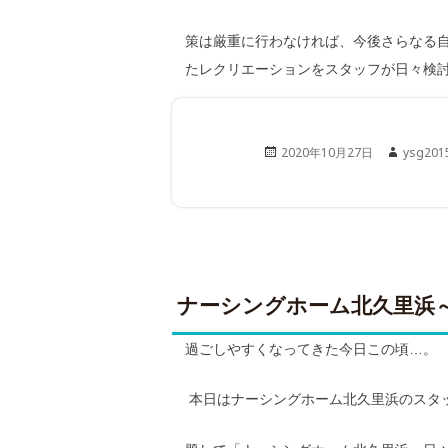
策は厳重に行わなければ、今後さらなる
たレクリエーションをスタッフが日々検
Posted
Author
2020年10月27日
ysg201
on
ナーシングホーム北久里浜
過ごしやすくなってきた今日この頃…。
本日はナーシングホーム北久里浜のスタ