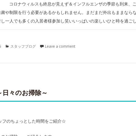
コロナウィルスも終息が見えず＆インフルエンザの季節も到来、
自粛や制限を行う必要があるかもしれません。まだまだ外出もままなら
討し一人でも多くの入居者様参加し笑いいっぱいの楽しいひと時を過ごし
Categories
5
スタッフブログ
Leave a comment
～日々のお掃除～
ッフのちょっとした時間をご紹介☆