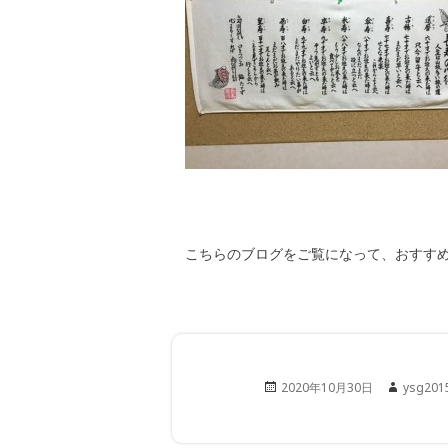
こちらのブログをご覧になって、おすす
Posted
Author
2020年10月30日
ysg201
on