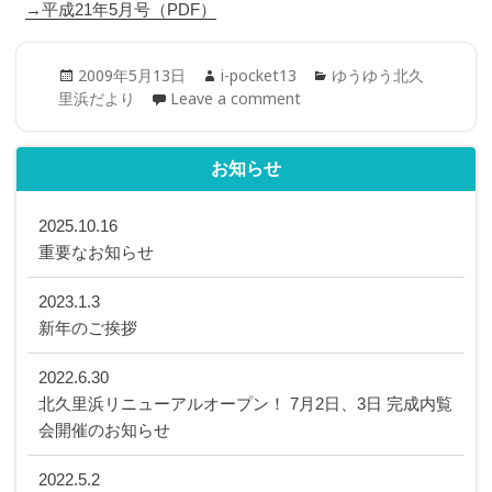
→平成21年5月号（PDF）
Posted
Author
Categories
2009年5月13日
i-pocket13
ゆうゆう北久
on
里浜だより
Leave a comment
お知らせ
2025.10.16
重要なお知らせ
2023.1.3
新年のご挨拶
2022.6.30
北久里浜リニューアルオープン！ 7月2日、3日 完成内覧
会開催のお知らせ
2022.5.2