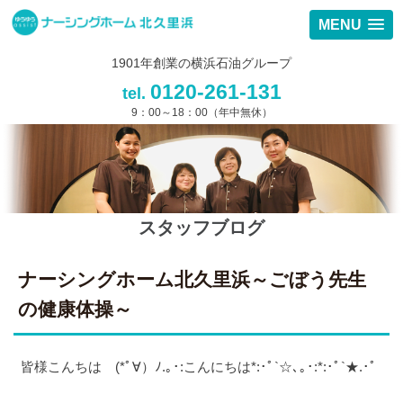
MENU
1901年創業の横浜石油グループ
0120-261-131
tel.
9：00～18：00（年中無休）
スタッフブログ
ナーシングホーム北久里浜～ごぼう先生
の健康体操～
皆様こんちは (*ﾟ∀）ﾉ.｡･:こんにちは*:･ﾟ`☆､｡･:*:･ﾟ`★.･ﾟ