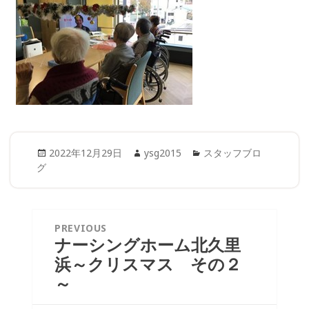
Posted
Author
Categories
2022年12月29日
ysg2015
スタッフブロ
on
グ
投
PREVIOUS
稿
ナーシングホーム北久里
Previous
ナ
浜～クリスマス その２
post:
ビ
～
ゲ
ー