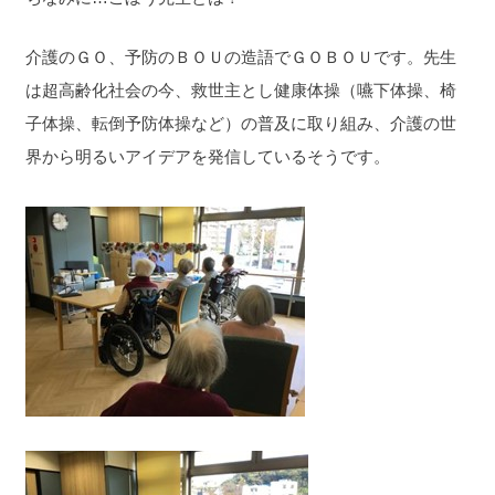
介護のＧＯ、予防のＢＯＵの造語でＧＯＢＯＵです。先生
は超高齢化社会の今、救世主とし健康体操（嚥下体操、椅
子体操、転倒予防体操など）の普及に取り組み、介護の世
界から明るいアイデアを発信しているそうです。