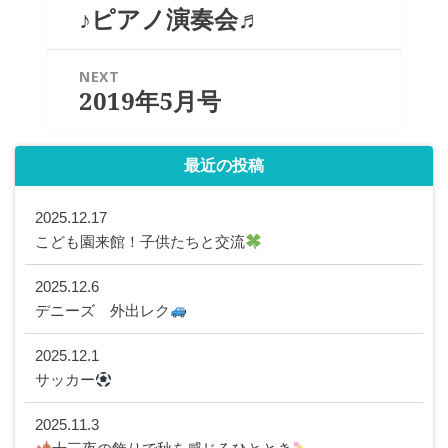
稿
♪ピアノ演奏会♬
Previous
ナ
post:
ビ
ゲ
NEXT
2019年5月号
Next
ー
post:
シ
ョ
最近の投稿
ン
2025.12.17
こども園来館！子供たちと交流
2025.12.6
デニーズ 外出レク
2025.12.1
サッカー
2025.11.3