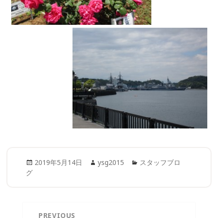
Posted
Author
Categories
2019年5月14日
ysg2015
スタッフブロ
on
グ
投
PREVIOUS