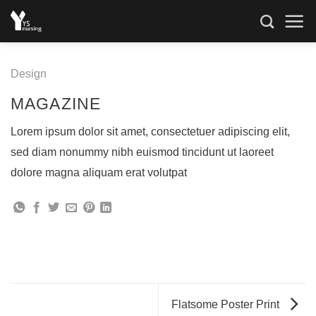
Skip
to
content
Design
MAGAZINE
Lorem ipsum dolor sit amet, consectetuer adipiscing elit,
sed diam nonummy nibh euismod tincidunt ut laoreet
dolore magna aliquam erat volutpat
Flatsome Poster Print